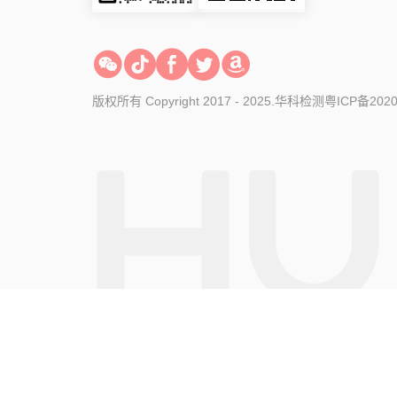
版权所有 Copyright 2017 - 2025.华科检测
粤ICP备2020