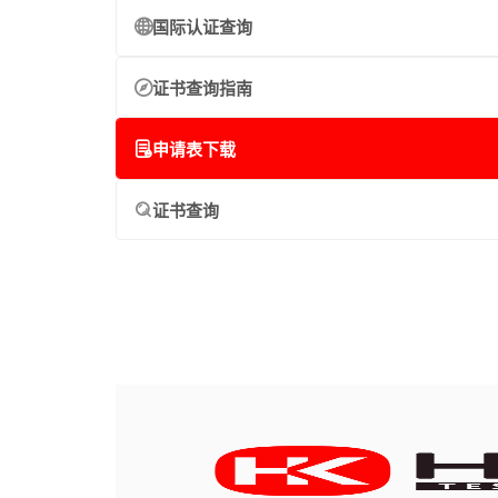
国际认证查询
证书查询指南
申请表下载
证书查询