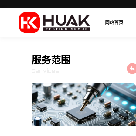
网站首页
华科检测集团（华南检测中心）
华科检测华
专注于新材料、电子电器、汽车零部件检
专注于新能源
测
供物联网产品
服务范围
Services