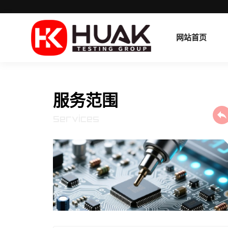
网站首页
华科检测集团（华南检测中心）
华科检测华
专注于新材料、电子电器、汽车零部件检
专注于新能源
测
供物联网产品
服务范围
Services